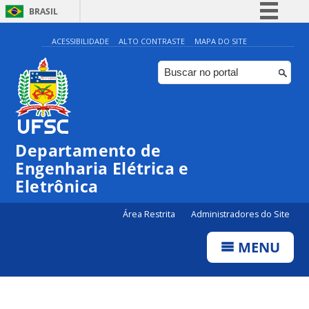
BRASIL
Simplifique!
ACESSIBILIDADE
ALTO CONTRASTE
MAPA DO SITE
Comunica BR
Participe
Acesso à informação
Legislação
Departamento de
Canais
Engenharia Elétrica e
Eletrônica
Área Restrita
Administradores do Site
MENU