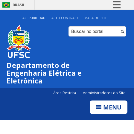
BRASIL
Simplifique!
ACESSIBILIDADE
ALTO CONTRASTE
MAPA DO SITE
Comunica BR
Participe
Acesso à informação
Legislação
Departamento de
Canais
Engenharia Elétrica e
Eletrônica
Área Restrita
Administradores do Site
MENU