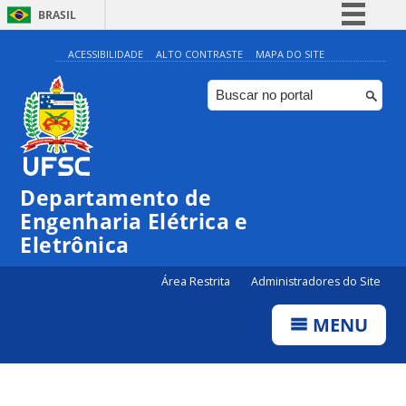
BRASIL
Simplifique!
ACESSIBILIDADE
ALTO CONTRASTE
MAPA DO SITE
Comunica BR
Participe
Acesso à informação
Legislação
Departamento de
Canais
Engenharia Elétrica e
Eletrônica
Área Restrita
Administradores do Site
MENU