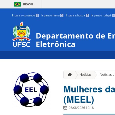
BRASIL
Ir para o conteúdo
1
Ir para o menu
2
Ir para a busca
3
Ir para o rodapé
4
Departamento de En
Eletrônica
Notícias
Noticias 
Mulheres da
(MEEL)
06/08/2026 10:18