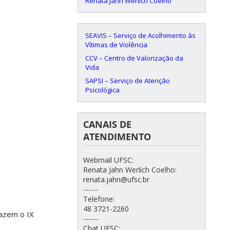
Renata Jahn Werlich Coelho
SEAVIS – Serviço de Acolhimento às
Vítimas de Violência
CCV – Centro de Valorização da
Vida
SAPSI – Serviço de Atenção
Psicológica
CANAIS DE
ATENDIMENTO
Webmail UFSC:
Renata Jahn Werlich Coelho:
renata.jahn@ufsc.br
------
Telefone:
48 3721-2260
razem o IX
------
Chat UFSC: