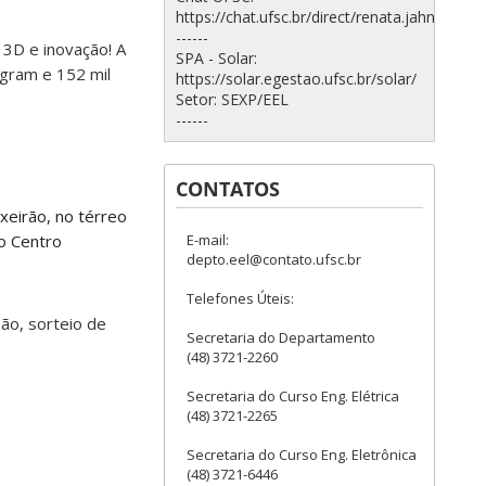
https://chat.ufsc.br/direct/renata.jahn
------
 3D e inovação! A
SPA - Solar:
agram e 152 mil
https://solar.egestao.ufsc.br/solar/
Setor: SEXP/EEL
------
CONTATOS
xeirão, no térreo
E-mail:
do Centro
depto.eel@contato.ufsc.br
Telefones Úteis:
ão, sorteio de
Secretaria do Departamento
(48) 3721-2260
Secretaria do Curso Eng. Elétrica
(48) 3721-2265
Secretaria do Curso Eng. Eletrônica
(48) 3721-6446