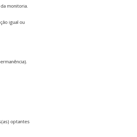
da monitoria.
ção igual ou
permanência).
s(as) optantes