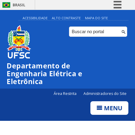
BRASIL
Simplifique!
ACESSIBILIDADE
ALTO CONTRASTE
MAPA DO SITE
Comunica BR
Participe
Acesso à informação
Legislação
Departamento de
Canais
Engenharia Elétrica e
Eletrônica
Área Restrita
Administradores do Site
MENU