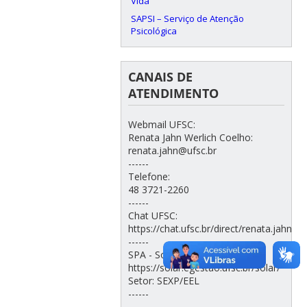
Vida
SAPSI – Serviço de Atenção
Psicológica
CANAIS DE
ATENDIMENTO
Webmail UFSC:
Renata Jahn Werlich Coelho:
renata.jahn@ufsc.br
------
Telefone:
48 3721-2260
------
Chat UFSC:
https://chat.ufsc.br/direct/renata.jahn
------
SPA - Solar:
https://solar.egestao.ufsc.br/solar/
Setor: SEXP/EEL
------