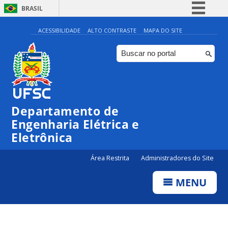
BRASIL
Simplifique!
ACESSIBILIDADE
ALTO CONTRASTE
MAPA DO SITE
Comunica BR
Participe
Acesso à informação
Legislação
Departamento de
Canais
Engenharia Elétrica e
Eletrônica
Área Restrita
Administradores do Site
MENU