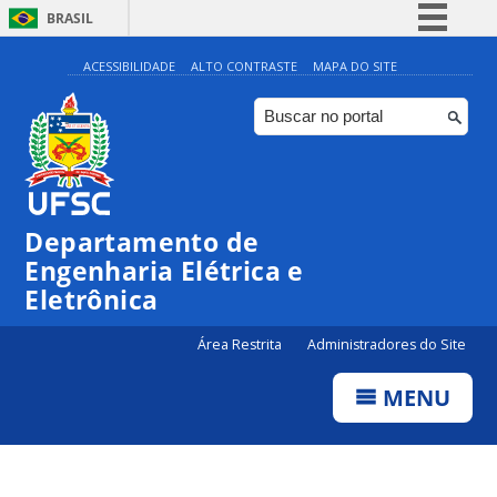
BRASIL
Simplifique!
ACESSIBILIDADE
ALTO CONTRASTE
MAPA DO SITE
Comunica BR
Participe
Acesso à informação
Legislação
Departamento de
Canais
Engenharia Elétrica e
Eletrônica
Área Restrita
Administradores do Site
MENU