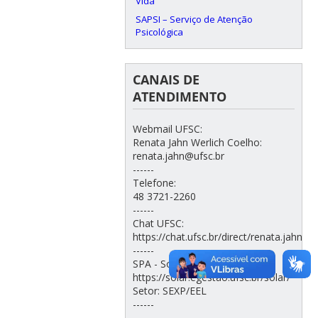
Vida
SAPSI – Serviço de Atenção
Psicológica
CANAIS DE
ATENDIMENTO
Webmail UFSC:
Renata Jahn Werlich Coelho:
renata.jahn@ufsc.br
------
Telefone:
48 3721-2260
------
Chat UFSC:
https://chat.ufsc.br/direct/renata.jahn
------
SPA - Solar:
https://solar.egestao.ufsc.br/solar/
Setor: SEXP/EEL
------