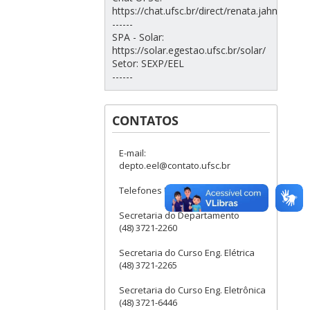
https://chat.ufsc.br/direct/renata.jahn
------
SPA - Solar:
https://solar.egestao.ufsc.br/solar/
Setor: SEXP/EEL
------
CONTATOS
E-mail:
depto.eel@contato.ufsc.br
Telefones Úteis:
Secretaria do Departamento
(48) 3721-2260
Secretaria do Curso Eng. Elétrica
(48) 3721-2265
Secretaria do Curso Eng. Eletrônica
(48) 3721-6446