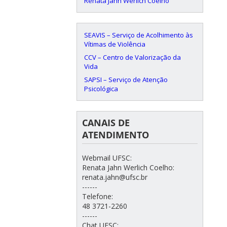
Renata Jahn Werlich Coelho
SEAVIS – Serviço de Acolhimento às
Vítimas de Violência
CCV – Centro de Valorização da
Vida
SAPSI – Serviço de Atenção
Psicológica
CANAIS DE
ATENDIMENTO
Webmail UFSC:
Renata Jahn Werlich Coelho:
renata.jahn@ufsc.br
------
Telefone:
48 3721-2260
------
Chat UFSC: