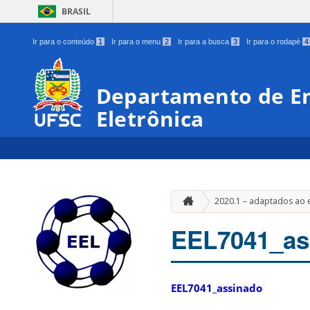
BRASIL
Ir para o conteúdo
1
Ir para o menu
2
Ir para a busca
3
Ir para o rodapé
4
Departamento de En
Eletrônica
2020.1 – adaptados ao 
EEL7041_as
EEL7041_assinado