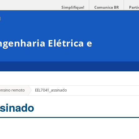
Simplifique!
Comunica BR
Parti
genharia Elétrica e
ensino remoto
EEL7041_assinado
sinado