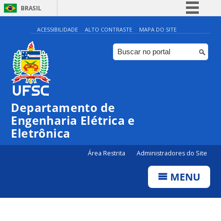
BRASIL
Simplifique!
ACESSIBILIDADE
ALTO CONTRASTE
MAPA DO SITE
Comunica BR
Participe
Acesso à informação
Legislação
Departamento de
Canais
Engenharia Elétrica e
Eletrônica
Área Restrita
Administradores do Site
MENU