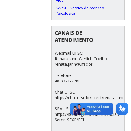
Vida
SAPSI – Serviço de Atenção
Psicológica
CANAIS DE
ATENDIMENTO
Webmail UFSC:
Renata Jahn Werlich Coelho:
renata.jahn@ufsc.br
------
Telefone:
48 3721-2260
------
Chat UFSC:
https://chat.ufsc.br/direct/renata.jahn
------
SPA - Solar:
https://solar.egestao.ufsc.br/solar/
Setor: SEXP/EEL
------