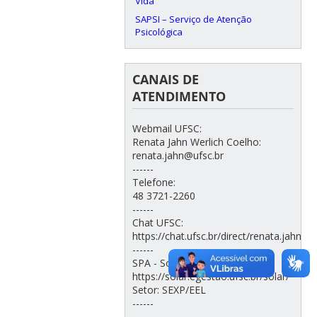
Vida
SAPSI – Serviço de Atenção
Psicológica
CANAIS DE
ATENDIMENTO
Webmail UFSC:
Renata Jahn Werlich Coelho:
renata.jahn@ufsc.br
------
Telefone:
48 3721-2260
------
Chat UFSC:
https://chat.ufsc.br/direct/renata.jahn
------
SPA - Solar:
https://solar.egestao.ufsc.br/solar/
Setor: SEXP/EEL
------