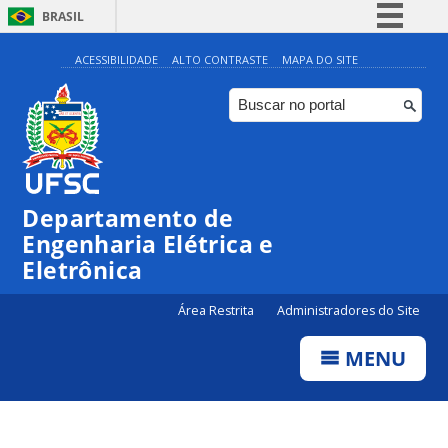
BRASIL
Simplifique!
ACESSIBILIDADE
ALTO CONTRASTE
MAPA DO SITE
Comunica BR
Participe
Acesso à informação
Legislação
Departamento de
Canais
Engenharia Elétrica e
Eletrônica
Área Restrita
Administradores do Site
MENU